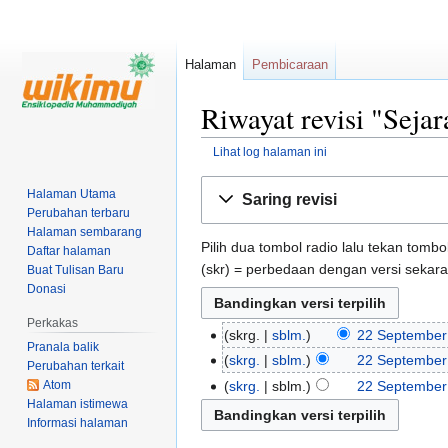
Halaman
Pembicaraan
Riwayat revisi "Sej
Lihat log halaman ini
Loncat
Loncat
Halaman Utama
Saring revisi
ke
ke
Perubahan terbaru
navigasi
pencarian
Halaman sembarang
Pilih dua tombol radio lalu tekan tombo
Daftar halaman
(skr) = perbedaan dengan versi sekar
Buat Tulisan Baru
Donasi
Perkakas
skrg.
sblm.
22 September
Pranala balik
skrg.
sblm.
22 September
Perubahan terkait
Atom
skrg.
sblm.
22 September
Halaman istimewa
Informasi halaman