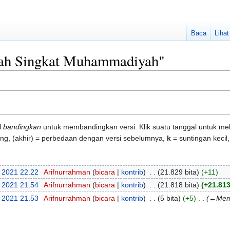
Baca
Liha
arah Singkat Muhammadiyah"
l
bandingkan
untuk membandingkan versi. Klik suatu tanggal untuk mel
ang, (akhir) = perbedaan dengan versi sebelumnya,
k
= suntingan kecil
 2021 22.22
‎
Arifnurrahman
bicara
kontrib
‎
21.829 bita
+11
 2021 21.54
‎
Arifnurrahman
bicara
kontrib
‎
21.818 bita
+21.81
 2021 21.53
‎
Arifnurrahman
bicara
kontrib
‎
5 bita
+5
‎
←Memb