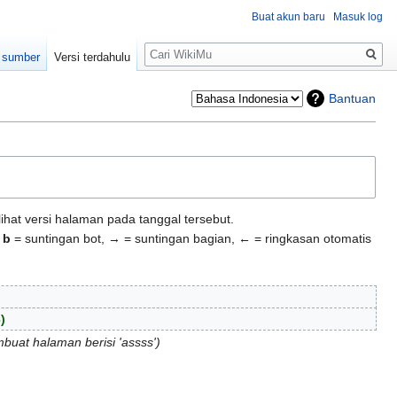
Buat akun baru
Masuk log
Pencarian
t sumber
Versi terdahulu
Bantuan
ihat versi halaman pada tanggal tersebut.
,
b
= suntingan bot, → = suntingan bagian, ← = ringkasan otomatis
3
uat halaman berisi 'assss'