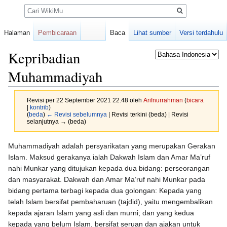
Pencarian
Halaman
Pembicaraan
Baca
Lihat sumber
Versi terdahulu
Kepribadian
Muhammadiyah
Revisi per 22 September 2021 22.48 oleh
Arifnurrahman
(
bicara
|
kontrib
)
(
beda
)
← Revisi sebelumnya
| Revisi terkini (beda) | Revisi
selanjutnya → (beda)
Loncat
Loncat
Muhammadiyah adalah persyarikatan yang merupakan Gerakan
ke
ke
Islam. Maksud gerakanya ialah Dakwah Islam dan Amar Ma’ruf
navigasi
pencarian
nahi Munkar yang ditujukan kepada dua bidang: perseorangan
dan masyarakat. Dakwah dan Amar Ma’ruf nahi Munkar pada
bidang pertama terbagi kepada dua golongan: Kepada yang
telah Islam bersifat pembaharuan (tajdid), yaitu mengembalikan
kepada ajaran Islam yang asli dan murni; dan yang kedua
kepada yang belum Islam, bersifat seruan dan ajakan untuk