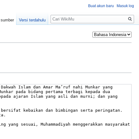
Buat akun baru
Masuk log
Pencarian
t sumber
Versi terdahulu