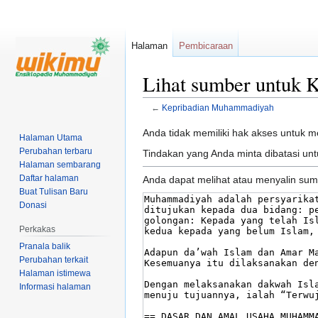
Halaman
Pembicaraan
Lihat sumber untuk
←
Kepribadian Muhammadiyah
Loncat
Loncat
Anda tidak memiliki hak akses untuk me
Halaman Utama
ke
ke
Perubahan terbaru
Tindakan yang Anda minta dibatasi u
navigasi
pencarian
Halaman sembarang
Daftar halaman
Anda dapat melihat atau menyalin sum
Buat Tulisan Baru
Donasi
Perkakas
Pranala balik
Perubahan terkait
Halaman istimewa
Informasi halaman