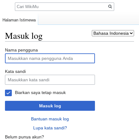
Pencarian
Halaman Istimewa
Masuk log
Loncat
Loncat
Nama pengguna
ke
ke
navigasi
pencarian
Kata sandi
Biarkan saya tetap masuk
Masuk log
Bantuan masuk log
Lupa kata sandi?
Belum punya akun?