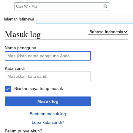
Pencarian
Halaman Istimewa
Masuk log
Loncat
Loncat
Nama pengguna
ke
ke
navigasi
pencarian
Kata sandi
Biarkan saya tetap masuk
Masuk log
Bantuan masuk log
Lupa kata sandi?
Belum punya akun?