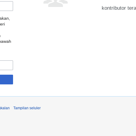
kontributor ter
iakan,
eri
n
 bawah
kalan
Tampilan seluler