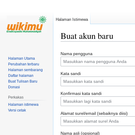
Halaman Istimewa
Buat akun baru
Loncat
Loncat
Nama pengguna
ke
ke
Halaman Utama
navigasi
pencarian
Perubahan terbaru
Halaman sembarang
Kata sandi
Daftar halaman
Buat Tulisan Baru
Donasi
Konfirmasi kata sandi
Perkakas
Halaman istimewa
Versi cetak
Alamat surel/email (sebaiknya diisi)
Nama asli (opsional)