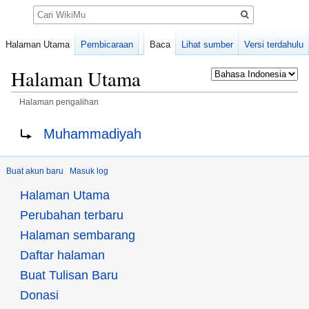
Pencarian
Halaman Utama
Pembicaraan
Baca
Lihat sumber
Versi terdahulu
Halaman Utama
Halaman pengalihan
Loncat
Loncat
Mengalihkan ke:
Muhammadiyah
ke
ke
navigasi
pencarian
Buat akun baru
Masuk log
Halaman Utama
Perubahan terbaru
Halaman sembarang
Daftar halaman
Buat Tulisan Baru
Donasi