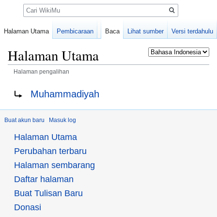
Pencarian
Halaman Utama
Pembicaraan
Baca
Lihat sumber
Versi terdahulu
Halaman Utama
Halaman pengalihan
Loncat
Loncat
Mengalihkan ke:
Muhammadiyah
ke
ke
navigasi
pencarian
Buat akun baru
Masuk log
Halaman Utama
Perubahan terbaru
Halaman sembarang
Daftar halaman
Buat Tulisan Baru
Donasi