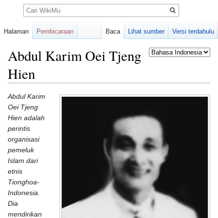
Pencarian
Halaman
Pembicaraan
Baca
Lihat sumber
Versi terdahulu
Abdul Karim Oei Tjeng
Hien
Loncat
Loncat
Abdul Karim
ke
ke
Oei Tjeng
navigasi
pencarian
Hien adalah
perintis
organisasi
pemeluk
Islam dari
etnis
Tionghoa-
Indonesia.
Dia
mendirikan