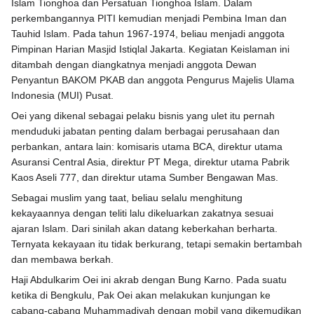
Islam Tionghoa dan Persatuan Tionghoa Islam. Dalam
perkembangannya PITI kemudian menjadi Pembina Iman dan
Tauhid Islam. Pada tahun 1967-1974, beliau menjadi anggota
Pimpinan Harian Masjid Istiqlal Jakarta. Kegiatan Keislaman ini
ditambah dengan diangkatnya menjadi anggota Dewan
Penyantun BAKOM PKAB dan anggota Pengurus Majelis Ulama
Indonesia (MUI) Pusat.
Oei yang dikenal sebagai pelaku bisnis yang ulet itu pernah
menduduki jabatan penting dalam berbagai perusahaan dan
perbankan, antara lain: komisaris utama BCA, direktur utama
Asuransi Central Asia, direktur PT Mega, direktur utama Pabrik
Kaos Aseli 777, dan direktur utama Sumber Bengawan Mas.
Sebagai muslim yang taat, beliau selalu menghitung
kekayaannya dengan teliti lalu dikeluarkan zakatnya sesuai
ajaran Islam. Dari sinilah akan datang keberkahan berharta.
Ternyata kekayaan itu tidak berkurang, tetapi semakin bertambah
dan membawa berkah.
Haji Abdulkarim Oei ini akrab dengan Bung Karno. Pada suatu
ketika di Bengkulu, Pak Oei akan melakukan kunjungan ke
cabang-cabang Muhammadiyah dengan mobil yang dikemudikan