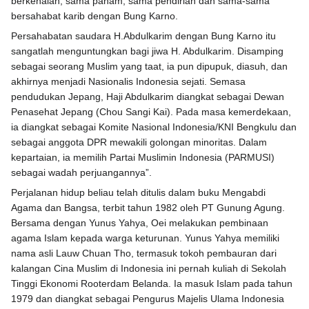
berkenalan, sama paham, sama pendirian dan sama-sama
bersahabat karib dengan Bung Karno.
Persahabatan saudara H.Abdulkarim dengan Bung Karno itu
sangatlah menguntungkan bagi jiwa H. Abdulkarim. Disamping
sebagai seorang Muslim yang taat, ia pun dipupuk, diasuh, dan
akhirnya menjadi Nasionalis Indonesia sejati. Semasa
pendudukan Jepang, Haji Abdulkarim diangkat sebagai Dewan
Penasehat Jepang (Chou Sangi Kai). Pada masa kemerdekaan,
ia diangkat sebagai Komite Nasional Indonesia/KNI Bengkulu dan
sebagai anggota DPR mewakili golongan minoritas. Dalam
kepartaian, ia memilih Partai Muslimin Indonesia (PARMUSI)
sebagai wadah perjuangannya”.
Perjalanan hidup beliau telah ditulis dalam buku Mengabdi
Agama dan Bangsa, terbit tahun 1982 oleh PT Gunung Agung.
Bersama dengan Yunus Yahya, Oei melakukan pembinaan
agama Islam kepada warga keturunan. Yunus Yahya memiliki
nama asli Lauw Chuan Tho, termasuk tokoh pembauran dari
kalangan Cina Muslim di Indonesia ini pernah kuliah di Sekolah
Tinggi Ekonomi Rooterdam Belanda. Ia masuk Islam pada tahun
1979 dan diangkat sebagai Pengurus Majelis Ulama Indonesia